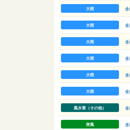
大雨
令
大雨
令
大雨
令
大雨
令
大雨
令
大雨
令
風水害（その他）
令
突風
令